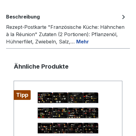
Beschreibung
Rezept-Postkarte "Französische Küche: Hähnchen
à la Réunion" Zutaten (2 Portionen): Pflanzenöl,
Hühnerfilet, Zwiebeln, Salz,…
Mehr
Produktgalerie überspringen
Ähnliche Produkte
Tipp