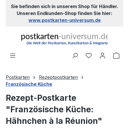
Sie befinden sich in unserem Shop für Händler.
Zum Hauptinhalt springen
Unseren Endkunden-Shop finden Sie hier:
www.postkarten-universum.de
Du hast 0 Produ
Ware
Postkarten
Rezeptpostkarten
Französische Küche
Rezept-Postkarte
"Französische Küche:
Hähnchen à la Réunion"