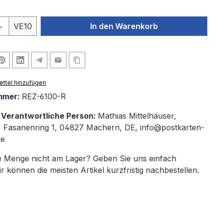
 Anzahl: Gib den gewünschten Wert ein 
VE10
In den Warenkorb
ttel hinzufügen
mmer:
REZ-6100-R
/ Verantwortliche Person:
Mathias Mittelhäuser,
 Fasanenring 1, 04827 Machern, DE, info@postkarten-
de
 Menge nicht am Lager? Geben Sie uns einfach
ir können die meisten Artikel kurzfristig nachbestellen.