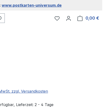
:
www.postkarten-universum.de
Du hast 0 Produkte auf 
0,00 €
Ware
eis:
. MwSt. zzgl. Versandkosten
fügbar, Lieferzeit: 2 - 4 Tage