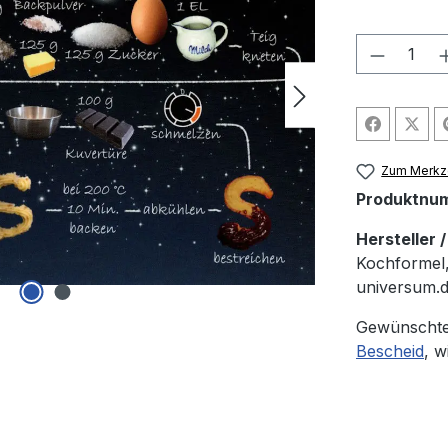
Produkt
Zum Merkze
Produktnu
Hersteller 
Kochformel,
universum.
Gewünschte
Bescheid
, w