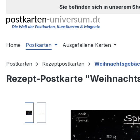
Sie befinden sich in unserem Sh
m Hauptinhalt springen
Zur Suche springen
Zur Hauptnavigation springen
Home
Postkarten
Ausgefallene Karten
Postkarten
Rezeptpostkarten
Weihnachtsgebäc
Rezept-Postkarte "Weihnacht
Bildergalerie überspringen