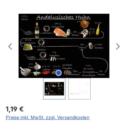
Bildergalerie überspringen
Regulärer Preis:
1,19 €
Preise inkl. MwSt. zzgl. Versandkosten