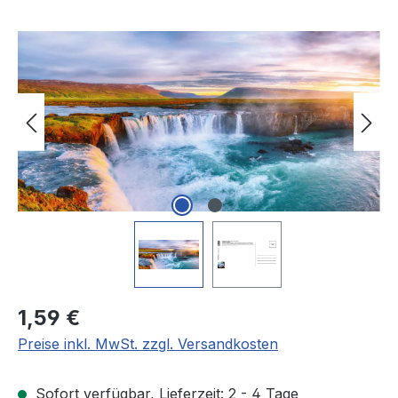
Bildergalerie überspringen
Regulärer Preis:
1,59 €
Preise inkl. MwSt. zzgl. Versandkosten
Sofort verfügbar, Lieferzeit: 2 - 4 Tage