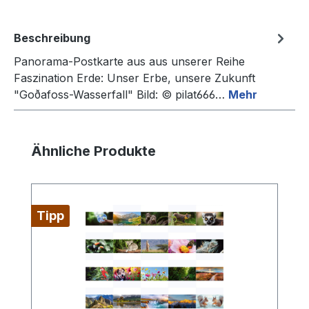
Beschreibung
Panorama-Postkarte aus aus unserer Reihe
Faszination Erde: Unser Erbe, unsere Zukunft
"Goðafoss-Wasserfall" Bild: © pilat666…
Mehr
Produktgalerie überspringen
Ähnliche Produkte
Tipp