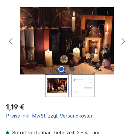
Bildergalerie überspringen
Regulärer Preis:
1,19 €
Preise inkl. MwSt. zzgl. Versandkosten
Sofort verfügbar, Lieferzeit: 2 - 4 Tage