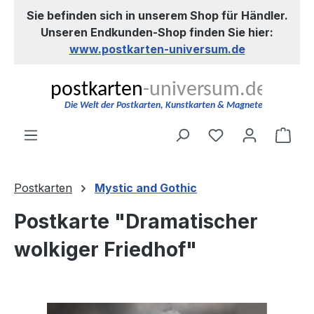
Sie befinden sich in unserem Shop für Händler.
Zum Hauptinhalt springen
Unseren Endkunden-Shop finden Sie hier:
www.postkarten-universum.de
Du hast 0 Produ
Ware
Postkarten
Mystic and Gothic
Postkarte "Dramatischer
wolkiger Friedhof"
Bildergalerie überspringen